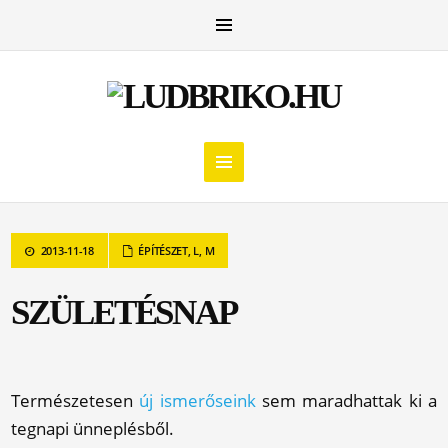
2013-11-18
ÉPÍTÉSZET
,
L
,
M
SZÜLETÉSNAP
Természetesen
új ismerőseink
sem maradhattak ki a
tegnapi ünneplésből.