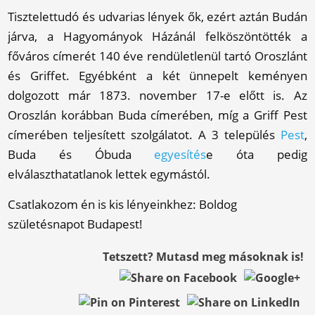
Tisztelettudó és udvarias lények ők, ezért aztán Budán
járva, a Hagyományok Házánál felköszöntötték a
főváros címerét 140 éve rendületlenül tartó Oroszlánt
és Griffet. Egyébként a két ünnepelt keményen
dolgozott már 1873. november 17-e előtt is. Az
Oroszlán korábban Buda címerében, míg a Griff Pest
címerében teljesített szolgálatot. A 3 település
Pest
,
Buda és Óbuda
egyesítés
e óta pedig
elválaszthatatlanok lettek egymástól.
Csatlakozom én is kis lényeinkhez: Boldog
születésnapot Budapest!
Tetszett? Mutasd meg másoknak is!