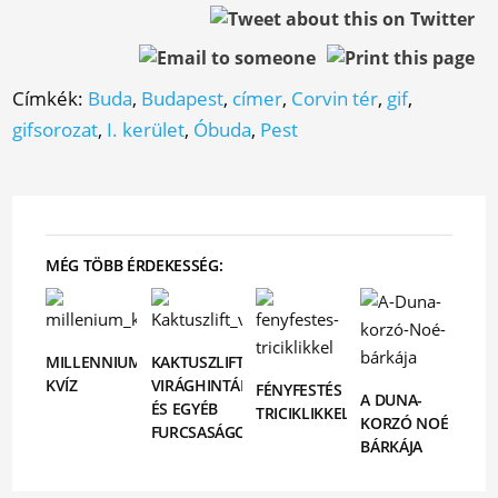
Címkék:
Buda
,
Budapest
,
címer
,
Corvin tér
,
gif
,
gifsorozat
,
I. kerület
,
Óbuda
,
Pest
MÉG TÖBB ÉRDEKESSÉG:
MILLENNIUMI
KAKTUSZLIFT,
KVÍZ
VIRÁGHINTÁK
FÉNYFESTÉS
A DUNA-
ÉS EGYÉB
TRICIKLIKKEL
KORZÓ NOÉ
FURCSASÁGOK
BÁRKÁJA