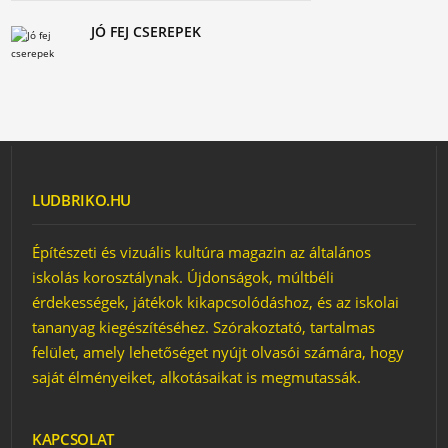
JÓ FEJ CSEREPEK
LUDBRIKO.HU
Építészeti és vizuális kultúra magazin az általános
iskolás korosztálynak. Újdonságok, múltbéli
érdekességek, játékok kikapcsolódáshoz, és az iskolai
tananyag kiegészítéséhez. Szórakoztató, tartalmas
felület, amely lehetőséget nyújt olvasói számára, hogy
saját élményeiket, alkotásaikat is megmutassák.
KAPCSOLAT