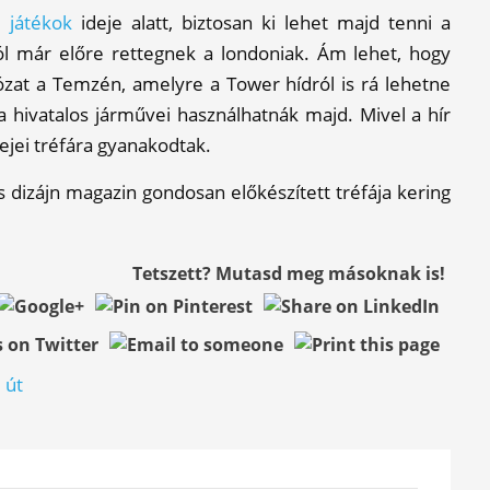
i játékok
ideje alatt, biztosan ki lehet majd tenni a
tól már előre rettegnek a londoniak. Ám lehet, hogy
ózat a Temzén, amelyre a Tower hídról is rá lehetne
ia hivatalos járművei használhatnák majd. Mivel a hír
sejei tréfára gyanakodtak.
és dizájn magazin gondosan előkészített tréfája kering
Tetszett? Mutasd meg másoknak is!
,
út