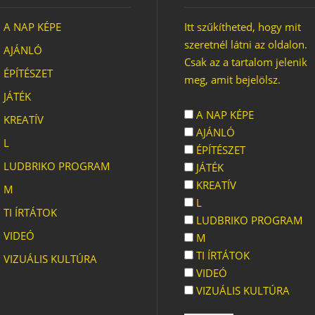
A NAP KÉPE
Itt szűkítheted, hogy mit
szeretnél látni az oldalon.
AJÁNLÓ
Csak az a tartalom jelenik
ÉPÍTÉSZET
meg, amit bejelölsz.
JÁTÉK
A NAP KÉPE
KREATÍV
AJÁNLÓ
L
ÉPÍTÉSZET
LUDBRIKO PROGRAM
JÁTÉK
KREATÍV
M
L
TI ÍRTÁTOK
LUDBRIKO PROGRAM
VIDEÓ
M
TI ÍRTÁTOK
VIZUÁLIS KULTÚRA
VIDEÓ
VIZUÁLIS KULTÚRA