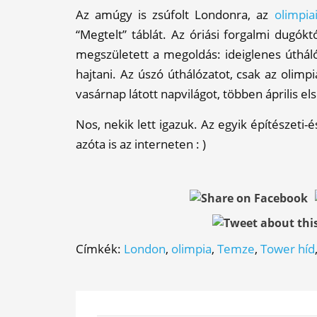
Az amúgy is zsúfolt Londonra, az
olimpia
“Megtelt” táblát. Az óriási forgalmi dugók
megszületett a megoldás: ideiglenes úthál
hajtani. Az úszó úthálózatot, csak az olimp
vasárnap látott napvilágot, többen április el
Nos, nekik lett igazuk. Az egyik építészeti-
azóta is az interneten : )
Címkék:
London
,
olimpia
,
Temze
,
Tower híd