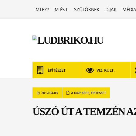
MI EZ?
M ÉS L
SZÜLŐKNEK
DÍJAK
MÉDIA
ÉPÍTÉSZET
VIZ. KULT.
2012-04-03
A NAP KÉPE
,
ÉPÍTÉSZET
ÚSZÓ ÚT A TEMZÉN A