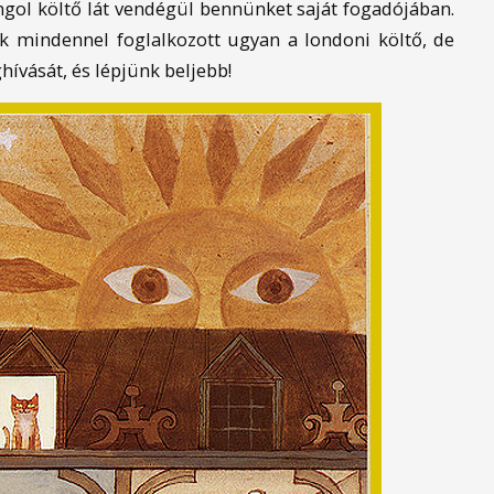
ngol költő lát vendégül bennünket saját fogadójában.
ok mindennel foglalkozott ugyan a londoni költő, de
ívását, és lépjünk beljebb!