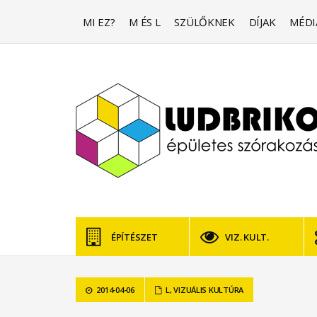
MI EZ?
M ÉS L
SZÜLŐKNEK
DÍJAK
MÉDI
ÉPÍTÉSZET
VIZ. KULT.
2014-04-06
L
,
VIZUÁLIS KULTÚRA