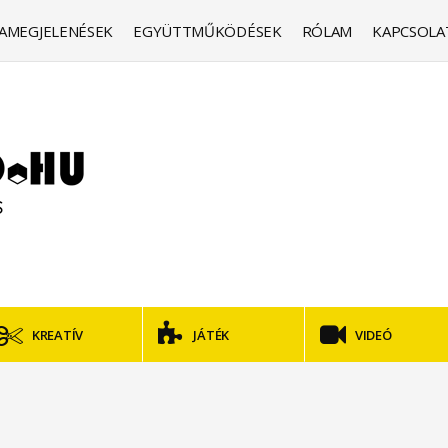
AMEGJELENÉSEK
EGYÜTTMŰKÖDÉSEK
RÓLAM
KAPCSOLA
KREATÍV
JÁTÉK
VIDEÓ