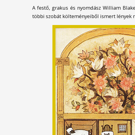
A festő, grafikus és nyomdász William Blak
többi szobát költeményeiből ismert lények n