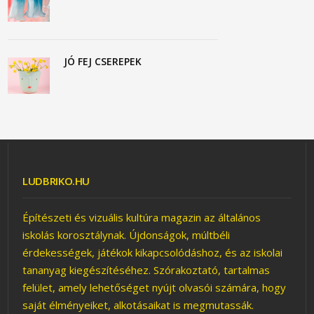
JÓ FEJ CSEREPEK
LUDBRIKO.HU
Építészeti és vizuális kultúra magazin az általános
iskolás korosztálynak. Újdonságok, múltbéli
érdekességek, játékok kikapcsolódáshoz, és az iskolai
tananyag kiegészítéséhez. Szórakoztató, tartalmas
felület, amely lehetőséget nyújt olvasói számára, hogy
saját élményeiket, alkotásaikat is megmutassák.