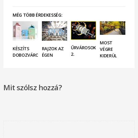
MÉG TÖBB ÉRDEKESSÉG:
MOST
ŰRVÁROSOK
KÉSZÍTS
RAJZOK AZ
VÉGRE
2.
DOBOZVÁROST!
ÉGEN
KIDERÜL
Mit szólsz hozzá?