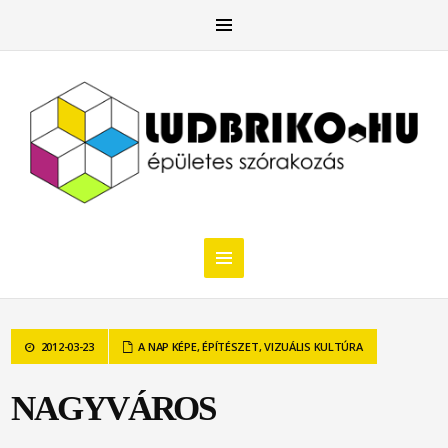
2012-03-23
A NAP KÉPE
,
ÉPÍTÉSZET
,
VIZUÁLIS KULTÚRA
NAGYVÁROS