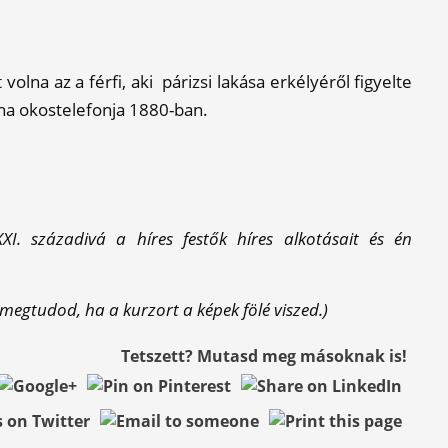
volna az a férfi, aki párizsi lakása erkélyéről figyelte
na okostelefonja 1880-ban.
I. századivá a híres festők híres alkotásait és én
 megtudod, ha a kurzort a képek fölé viszed.)
Tetszett? Mutasd meg másoknak is!