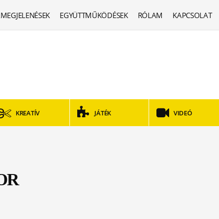
MEGJELENÉSEK
EGYÜTTMŰKÖDÉSEK
RÓLAM
KAPCSOLAT
KREATÍV
JÁTÉK
VIDEÓ
OR