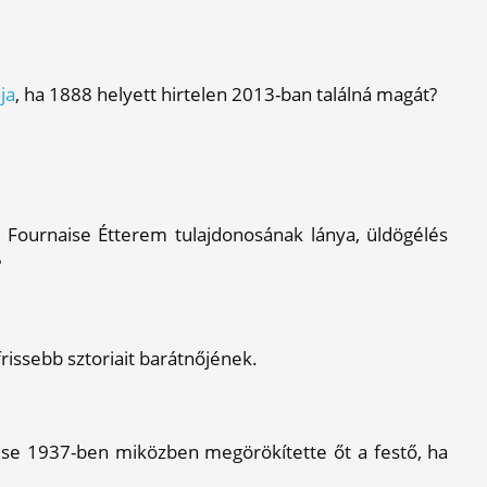
ja
, ha 1888 helyett hirtelen 2013-ban találná magát?
ti Fournaise Étterem tulajdonosának lánya, üldögélés
?
frissebb sztoriait barátnőjének.
vese 1937-ben miközben megörökítette őt a festő, ha