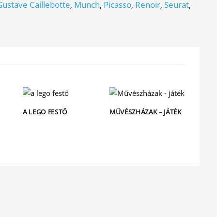
Gustave Caillebotte
,
Munch
,
Picasso
,
Renoir
,
Seurat
,
A LEGO FESTŐ
MŰVÉSZHÁZAK – JÁTÉK