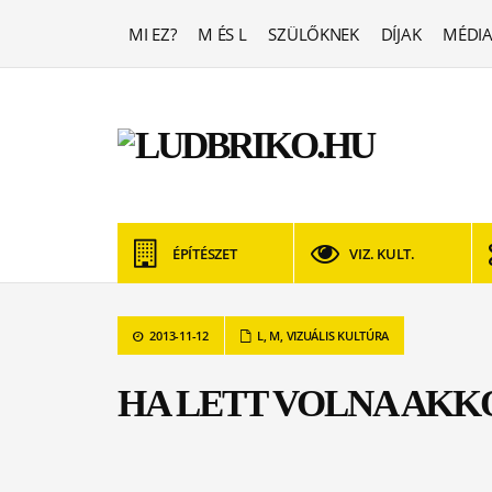
MI EZ?
M ÉS L
SZÜLŐKNEK
DÍJAK
MÉDIA
ÉPÍTÉSZET
VIZ. KULT.
2013-11-12
L
,
M
,
VIZUÁLIS KULTÚRA
HA LETT VOLNA AKK