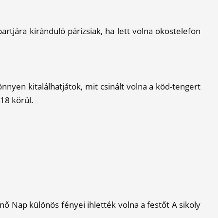
artjára kiránduló párizsiak, ha lett volna okostelefon
nnyen kitalálhatjátok, mit csinált volna a köd-tengert
818 körül.
nő Nap különös fényei ihlették volna a festőt A sikoly