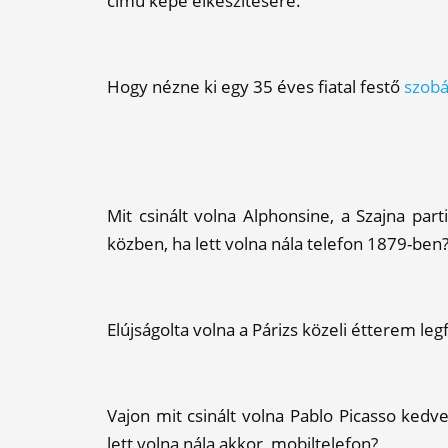
című képe elkészítésére.
Hogy nézne ki egy 35 éves fiatal festő
szobá
Mit csinált volna Alphonsine, a Szajna par
közben, ha lett volna nála telefon 1879-ben
Elújságolta volna a Párizs közeli étterem leg
Vajon mit csinált volna Pablo Picasso ked
lett volna nála akkor mobiltelefon?