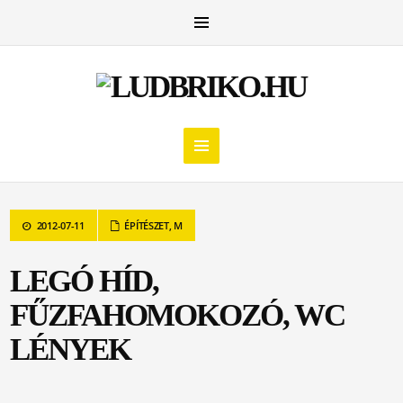
2012-07-11
ÉPÍTÉSZET
,
M
LEGÓ HÍD,
FŰZFAHOMOKOZÓ, WC
LÉNYEK