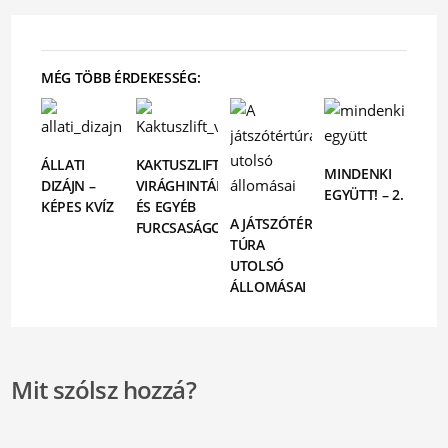
MÉG TÖBB ÉRDEKESSÉG:
ÁLLATI
KAKTUSZLIFT,
MINDENKI
DIZÁJN –
VIRÁGHINTÁK
EGYÜTT! – 2.
KÉPES KVÍZ
ÉS EGYÉB
A JÁTSZÓTÉR
FURCSASÁGOK
TÚRA
UTOLSÓ
ÁLLOMÁSAI
Mit szólsz hozzá?