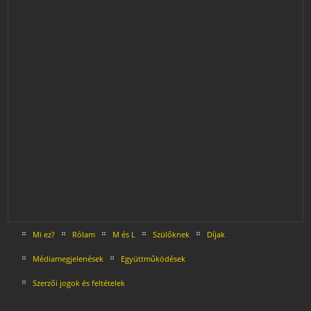
Mi ez?
Rólam
M és L
Szülőknek
Díjak
Médiamegjelenések
Együttműködések
Szerzői jogok és feltételek