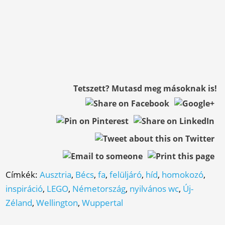
Tetszett? Mutasd meg másoknak is!
Címkék:
Ausztria
,
Bécs
,
fa
,
felüljáró
,
híd
,
homokozó
,
inspiráció
,
LEGO
,
Németország
,
nyilvános wc
,
Új-
Zéland
,
Wellington
,
Wuppertal