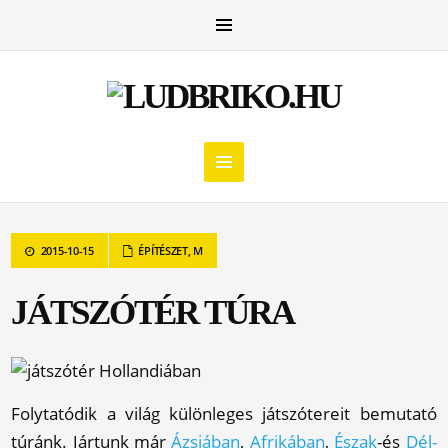
2015-10-15
ÉPÍTÉSZET
,
M
JÁTSZÓTÉR TÚRA
Folytatódik a világ különleges játszótereit bemutató
túránk. Jártunk már
Ázsiában
,
Afrikában
,
Észak
-és
Dél-