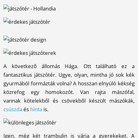
A következő állomás Hága. Ott található ez a
fantasztikus játszótér. Ugye, olyan, mintha jó sok kék
gyurmából formázták volna? A hosszan elnyúló kékség
közrefog egy homokozót. Van rajta mászófal,
vannak kötelekből és csövekből készült mászókák,
csúszda
és
hinta
is.
Igen, még két trambulin is várja a gyerekeket. A