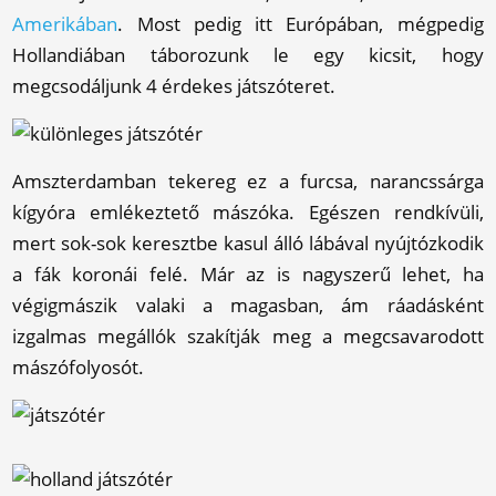
Amerikában
. Most pedig itt Európában, mégpedig
Hollandiában táborozunk le egy kicsit, hogy
megcsodáljunk 4 érdekes játszóteret.
Amszterdamban tekereg ez a furcsa, narancssárga
kígyóra emlékeztető mászóka. Egészen rendkívüli,
mert sok-sok keresztbe kasul álló lábával nyújtózkodik
a fák koronái felé. Már az is nagyszerű lehet, ha
végigmászik valaki a magasban, ám ráadásként
izgalmas megállók szakítják meg a megcsavarodott
mászófolyosót.