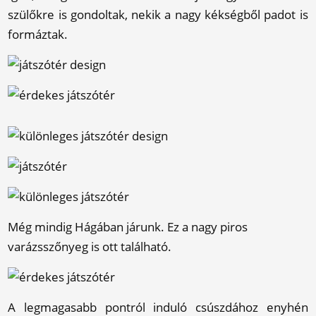
szülőkre is gondoltak, nekik a nagy kékségből padot is
formáztak.
Még mindig Hágában járunk. Ez a nagy piros
varázsszőnyeg is ott található.
A legmagasabb pontról induló csúszdához enyhén