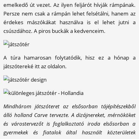
emelkedő út vezet. Az ilyen feljárót hívják rámpának.
Persze nem csak a rámpán lehet felsétálni, hanem az
érdekes mászókákat használva is el lehet jutni a
csúszdához. A piros buckák a kedvenceim.
A túra hamarosan folytatódik, hisz ez a hónap a
játszótereké itt az oldalon.
Mindhárom játszóteret az elsősorban tájépítészekből
álló holland Carve tervezte. A dizájnereket, mérnököket
és várostervezőt is foglalkoztató iroda elsősorban a
gyermekek és fiatalok által használt közterületek